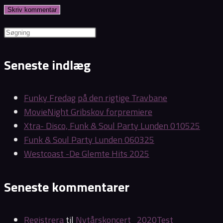
username
address
website
to
to
URL
comment
comment
(optional)
Seneste indlæg
Funky Fredag på den rigtige Travbane
MovieNight Gribskov forpremiere
Xtra- Disco, Funk & Soul Party Lunden 010525
Funk & Soul Party Lunden 060325
Westcoast -De Glemte Hits 2025
Seneste kommentarer
Registrera
til
Nytårskoncert_2020Test