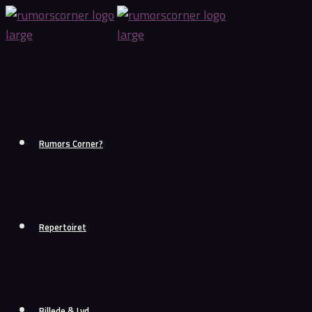
Skip
to
content
Rumors Corner?
Repertoiret
Billede & Lyd