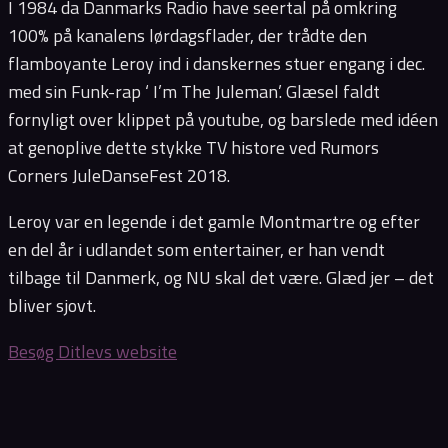
I 1984 da Danmarks Radio have seertal på omkring
100% på kanalens lørdagsflader, der trådte den
flamboyante Leroy ind i danskernes stuer engang i dec.
med sin Funk-rap ‘ I’m The Juleman’. Glæsel faldt
fornyligt over klippet på youtube, og barslede med idéen
at genoplive dette stykke TV histore ved Rumors
Corners JuleDanseFest 2018.
Leroy var en legende i det gamle Montmartre og efter
en del år i udlandet som entertainer, er han vendt
tilbage til Danmerk, og NU skal det være. Glæd jer – det
bliver sjovt.
Besøg Ditlevs website