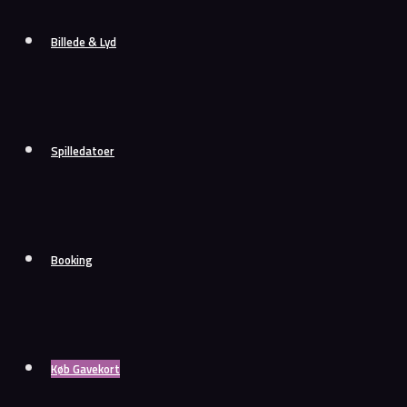
Billede & Lyd
Spilledatoer
Booking
Køb Gavekort