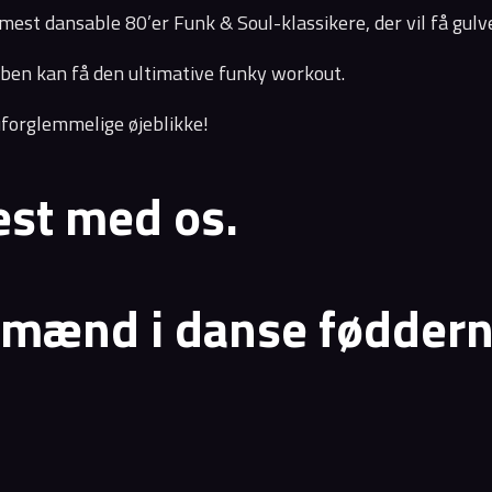
st dansable 80’er Funk & Soul-klassikere, der vil få gulvet 
eben kan få den ultimative funky workout.
uforglemmelige øjeblikke!
est med os.
rmænd i danse føddern