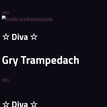
info
☆ Diva ☆
Gry Trampedach
info
☆ Diva ☆