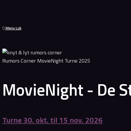
Menu
Luk
Rumors Corner MovieNight Turne 2025
MovieNight - De St
Turne 30. okt. til 15 nov. 2026