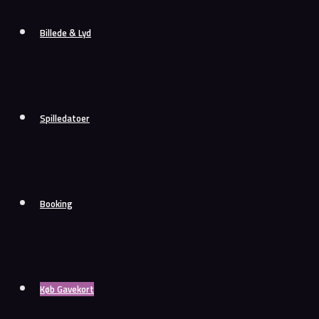
Billede & Lyd
Spilledatoer
Booking
Køb Gavekort