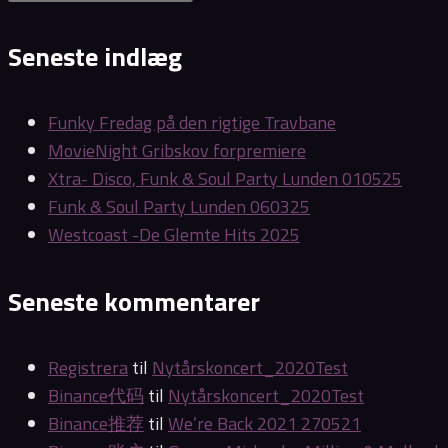
comment
comment
(optional)
Seneste indlæg
Funky Fredag på den rigtige Travbane
MovieNight Gribskov forpremiere
Xtra- Disco, Funk & Soul Party Lunden 010525
Funk & Soul Party Lunden 060325
Westcoast -De Glemte Hits 2025
Seneste kommentarer
Registrera
til
Nytårskoncert_2020Test
Binance代码
til
Nytårskoncert_2020Test
Binance推荐
til
We’re Back 2021 270521