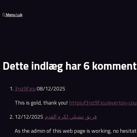
Menu
Luk
Dette indlæg har 6 komment
3nz9f.icu
08/12/2025
This is gold, thank you!
https://3nz9f.icu/everton-c
12/12/2025
فريق تشيلي لكرة القدم
As the admin of this web page is working, no hesitati