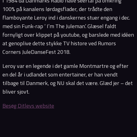
I 1984 da Danmarks Radio have seertal på omkring
100% på kanalens lørdagsflader, der trådte den
flamboyante Leroy ind i danskernes stuer engang i dec.
med sin Funk-rap ‘ I’m The Juleman’. Glæsel faldt
fornyligt over klippet på youtube, og barslede med idéen
at genoplive dette stykke TV histore ved Rumors
Corners JuleDanseFest 2018.
Leroy var en legende i det gamle Montmartre og efter
en del år i udlandet som entertainer, er han vendt
tilbage til Danmerk, og NU skal det være. Glæd jer – det
bliver sjovt.
Besøg Ditlevs website