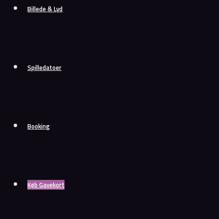
Billede & Lyd
Spilledatoer
Booking
Køb Gavekort