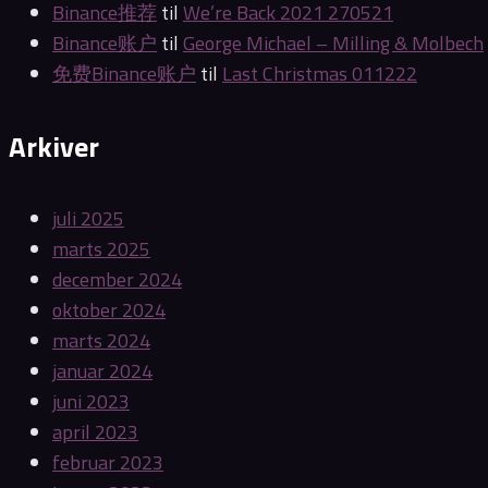
Binance推荐
til
We’re Back 2021 270521
Binance账户
til
George Michael – Milling & Molbech
免费Binance账户
til
Last Christmas 011222
Arkiver
juli 2025
marts 2025
december 2024
oktober 2024
marts 2024
januar 2024
juni 2023
april 2023
februar 2023