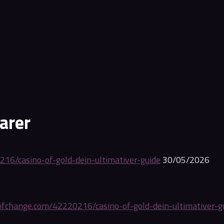
arer
16/casino-of-gold-dein-ultimativer-guide
30/05/2026
ofchange.com/42220216/casino-of-gold-dein-ultimativer-g