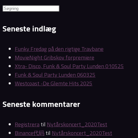
to
to
URL
comment
comment
(optional)
Seneste indlæg
Funky Fredag på den rigtige Travbane
MovieNight Gribskov forpremiere
Xtra- Disco, Funk & Soul Party Lunden 010525
Funk & Soul Party Lunden 060325
Westcoast -De Glemte Hits 2025
Seneste kommentarer
Registrera
til
Nytårskoncert_2020Test
Binance代码
til
Nytårskoncert_2020Test