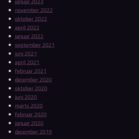
januar 2023
november 2022
oktober 2022
april 2022
januar 2022
september 2021
juni 2021
april 2021
februar 2021
december 2020
oktober 2020
juni 2020
marts 2020
februar 2020
januar 2020
december 2019