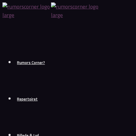
Skip
to
content
Rumors Corner?
Repertoiret
Billede & Lyd