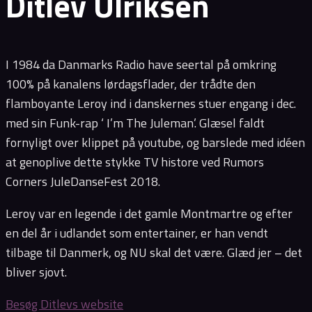
Ditlev Ulriksen
I 1984 da Danmarks Radio have seertal på omkring
100% på kanalens lørdagsflader, der trådte den
flamboyante Leroy ind i danskernes stuer engang i dec.
med sin Funk-rap ‘ I’m The Juleman’. Glæsel faldt
fornyligt over klippet på youtube, og barslede med idéen
at genoplive dette stykke TV histore ved Rumors
Corners JuleDanseFest 2018.
Leroy var en legende i det gamle Montmartre og efter
en del år i udlandet som entertainer, er han vendt
tilbage til Danmerk, og NU skal det være. Glæd jer – det
bliver sjovt.
Besøg Ditlevs website