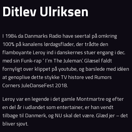
Ditlev Ulriksen
I 1984 da Danmarks Radio have seertal på omkring
100% på kanalens lørdagsflader, der trådte den
flamboyante Leroy ind i danskernes stuer engang i dec.
med sin Funk-rap ‘ I’m The Juleman’. Glæsel faldt
fornyligt over klippet på youtube, og barslede med idéen
at genoplive dette stykke TV histore ved Rumors
Corners JuleDanseFest 2018.
Leroy var en legende i det gamle Montmartre og efter
en del år i udlandet som entertainer, er han vendt
tilbage til Danmerk, og NU skal det være. Glæd jer – det
bliver sjovt.